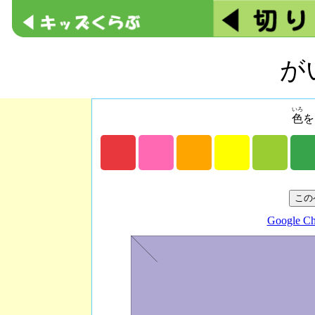
が
いろ
色
を
Google C