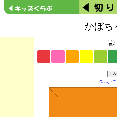
かぼち
いろ
色
を
Google C