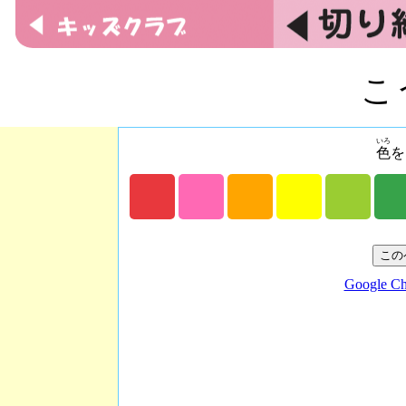
こ
いろ
色
を
Google C